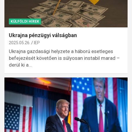
KÜLFÖLDI HÍREK
Ukrajna pénzügyi válságban
2025.05.26.
IEP
Ukrajna gazdasági helyzete a háború esetleges
befejezését követően is súlyosan instabil marad –
derül ki a…