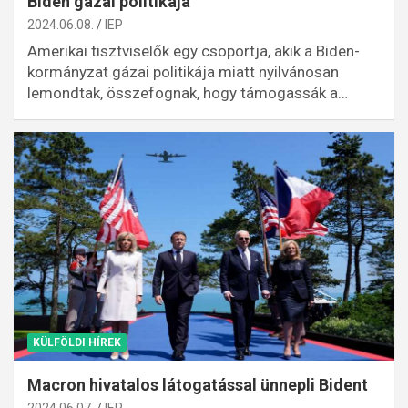
Biden gázai politikája
2024.06.08.
IEP
Amerikai tisztviselők egy csoportja, akik a Biden-
kormányzat gázai politikája miatt nyilvánosan
lemondtak, összefognak, hogy támogassák a…
KÜLFÖLDI HÍREK
Macron hivatalos látogatással ünnepli Bident