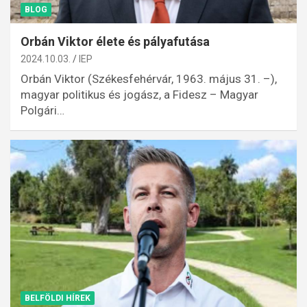
BLOG
Orbán Viktor élete és pályafutása
2024.10.03.
IEP
Orbán Viktor (Székesfehérvár, 1963. május 31. –),
magyar politikus és jogász, a Fidesz – Magyar
Polgári…
BELFÖLDI HÍREK