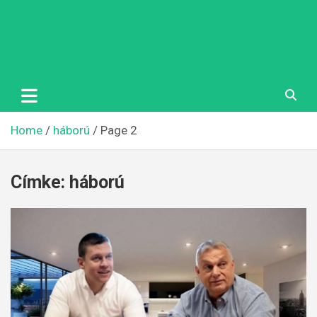
Home
háború
Page 2
Címke:
háború