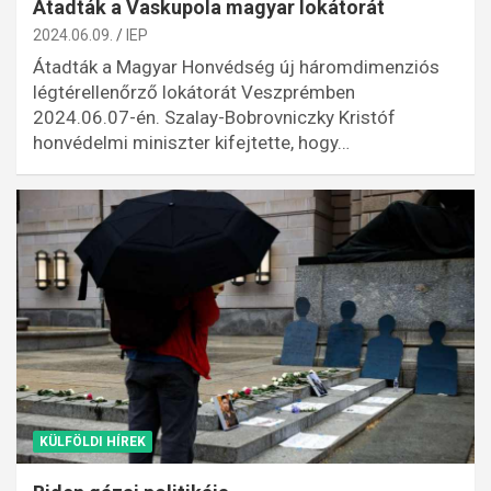
Átadták a Vaskupola magyar lokátorát
2024.06.09.
IEP
Átadták a Magyar Honvédség új háromdimenziós
légtérellenőrző lokátorát Veszprémben
2024.06.07-én. Szalay-Bobrovniczky Kristóf
honvédelmi miniszter kifejtette, hogy…
KÜLFÖLDI HÍREK