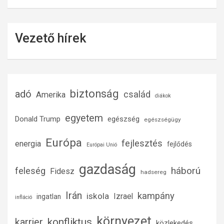
Vezető hírek
biztonság
adó
család
Amerika
diákok
egyetem
Donald Trump
egészség
egészségügy
Európa
fejlesztés
energia
fejlődés
Európai Unió
gazdaság
háború
feleség
Fidesz
hadsereg
Irán
kampány
iskola
Izrael
ingatlan
infláció
környezet
konfliktus
karrier
közlekedés