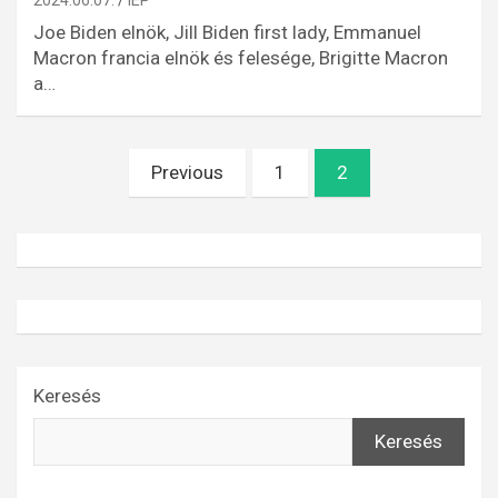
2024.06.07.
IEP
Joe Biden elnök, Jill Biden first lady, Emmanuel
Macron francia elnök és felesége, Brigitte Macron
a…
Bejegyzések
Previous
1
2
lapozása
Keresés
Keresés