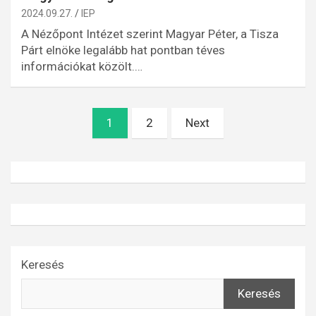
2024.09.27.
IEP
A Nézőpont Intézet szerint Magyar Péter, a Tisza
Párt elnöke legalább hat pontban téves
információkat közölt.…
Bejegyzések
1
2
Next
lapozása
Keresés
Keresés