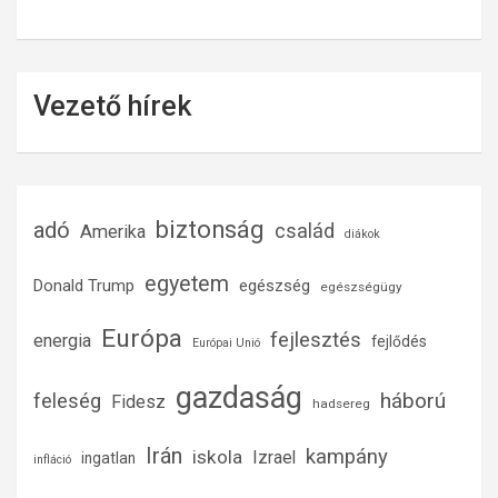
Vezető hírek
biztonság
adó
család
Amerika
diákok
egyetem
Donald Trump
egészség
egészségügy
Európa
fejlesztés
energia
fejlődés
Európai Unió
gazdaság
háború
feleség
Fidesz
hadsereg
Irán
kampány
iskola
Izrael
ingatlan
infláció