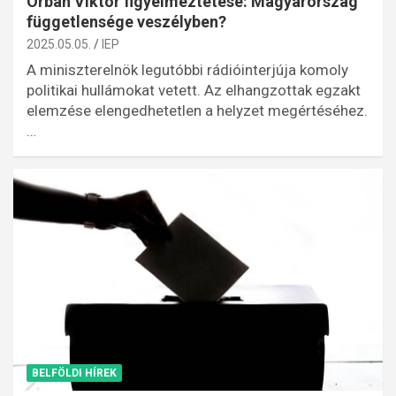
Orbán Viktor figyelmeztetése: Magyarország
függetlensége veszélyben?
2025.05.05.
IEP
A miniszterelnök legutóbbi rádióinterjúja komoly
politikai hullámokat vetett. Az elhangzottak egzakt
elemzése elengedhetetlen a helyzet megértéséhez.
…
BELFÖLDI HÍREK