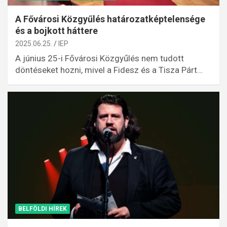
A Fővárosi Közgyűlés határozatképtelensége
és a bojkott háttere
2025.06.25.
IEP
A június 25-i Fővárosi Közgyűlés nem tudott
döntéseket hozni, mivel a Fidesz és a Tisza Párt…
BELFÖLDI HÍREK