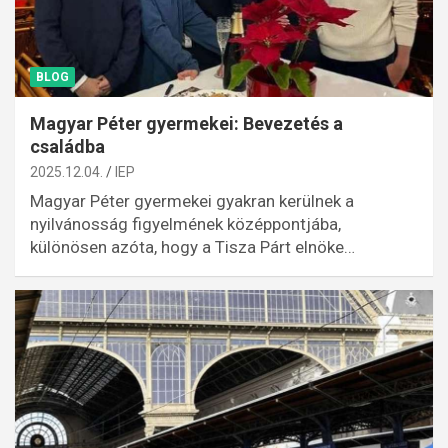
BLOG
Magyar Péter gyermekei: Bevezetés a
családba
2025.12.04.
IEP
Magyar Péter gyermekei gyakran kerülnek a
nyilvánosság figyelmének középpontjába,
különösen azóta, hogy a Tisza Párt elnöke…