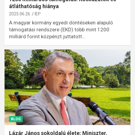
átláthatóság hiánya
2025.06.26.
IEP
A magyar kormány egyedi döntéseken alapuló
támogatási rendszere (EKD) több mint 1200
milliárd forint közpénzt juttatott…
BLOG
Lázár János sokoldalú élete: Miniszter,