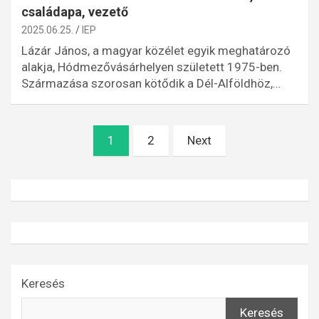
családapa, vezető
2025.06.25.
IEP
Lázár János, a magyar közélet egyik meghatározó
alakja, Hódmezővásárhelyen született 1975-ben.
Származása szorosan kötődik a Dél-Alföldhöz,…
Bejegyzések
1
2
Next
lapozása
Keresés
Keresés