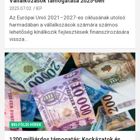
Vállalkozások támogatása 2025-ben
2025.07.02.
IEP
Az Európai Unió 2021–2027-es ciklusának utolsó
harmadában a vállalkozások számára számos
lehetőség kínálkozik fejlesztéseik finanszírozására
vissza…
BELFÖLDI HÍREK
1200 milliárdos támogatás: Kockázatok és