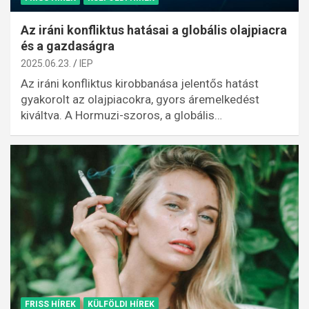
Az iráni konfliktus hatásai a globális olajpiacra
és a gazdaságra
2025.06.23.
IEP
Az iráni konfliktus kirobbanása jelentős hatást
gyakorolt az olajpiacokra, gyors áremelkedést
kiváltva. A Hormuzi-szoros, a globális…
FRISS HÍREK
KÜLFÖLDI HÍREK