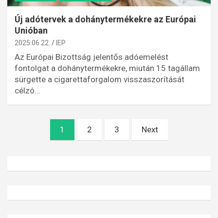
Új adótervek a dohánytermékekre az Európai
Unióban
2025.06.22.
IEP
Az Európai Bizottság jelentős adóemelést
fontolgat a dohánytermékekre, miután 15 tagállam
sürgette a cigarettaforgalom visszaszorítását
célzó…
Bejegyzések
1
2
3
Next
lapozása