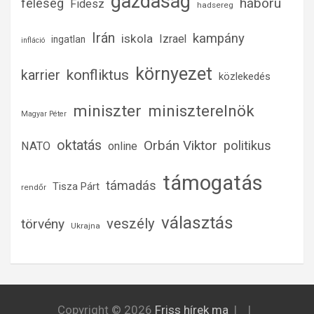
gazdaság
háború
feleség
Fidesz
hadsereg
Irán
kampány
iskola
Izrael
ingatlan
infláció
környezet
konfliktus
karrier
közlekedés
miniszter
miniszterelnök
Magyar Péter
oktatás
Orbán Viktor
politikus
NATO
online
támogatás
támadás
Tisza Párt
rendőr
választás
veszély
törvény
Ukrajna
Copyright © 2026
Friss hírek ma