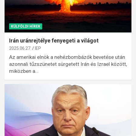
KÜLFÖLDI HÍREK
Irán uránrejtélye fenyegeti a világot
2025.06.27.
IEP
Az amerikai elnök a nehézbombázók bevetése után
azonnali tűzszünetet sürgetett Irán és Izrael között,
miközben a…