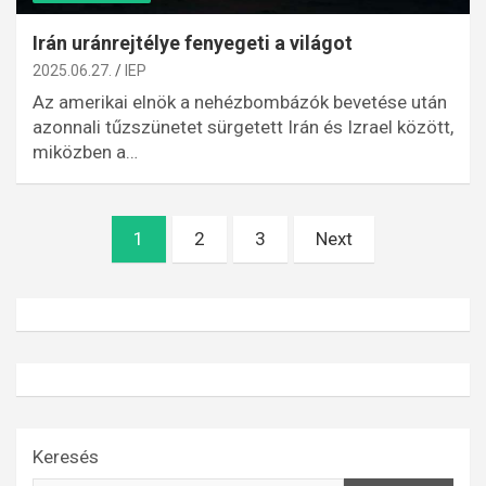
Irán uránrejtélye fenyegeti a világot
2025.06.27.
IEP
Az amerikai elnök a nehézbombázók bevetése után
azonnali tűzszünetet sürgetett Irán és Izrael között,
miközben a…
Bejegyzések
1
2
3
Next
lapozása
Keresés