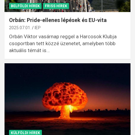
BELFÖLDI HÍREK
FRISS HÍREK
Orbán: Pride-ellenes lépések és EU-vita
2025.07.01.
IEP
Orbán Viktor vasárnap reggel a Harcosok Klubja
csoportban tett közzé üzenetet, amelyben több
aktuális témát is…
KÜLFÖLDI HÍREK