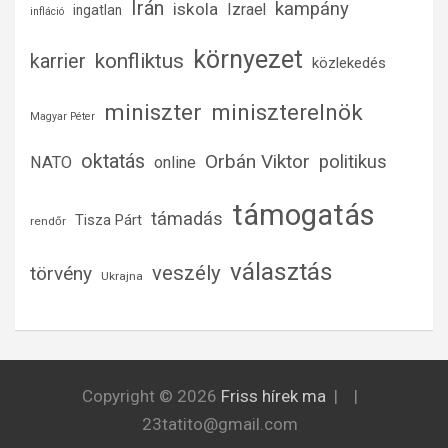
Irán
kampány
iskola
Izrael
ingatlan
infláció
környezet
konfliktus
karrier
közlekedés
miniszter
miniszterelnök
Magyar Péter
oktatás
Orbán Viktor
politikus
NATO
online
támogatás
támadás
Tisza Párt
rendőr
választás
veszély
törvény
Ukrajna
Copyright © 2026
Friss hírek ma
23tatito@gmail.com