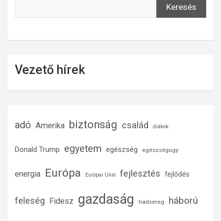
Keresés
Vezető hírek
biztonság
adó
család
Amerika
diákok
egyetem
Donald Trump
egészség
egészségügy
Európa
fejlesztés
energia
fejlődés
Európai Unió
gazdaság
háború
feleség
Fidesz
hadsereg