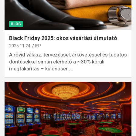
BLOG
Black Friday 2025: okos vásárlási útmutató
2025.11.24.
IEP
A rövid válasz: tervezéssel, árkövetéssel és tudatos
döntésekkel simán elérhető a ~30% körüli
megtakarítás – különösen,…