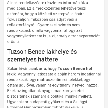
állnak rendelkezésre részletes információk a
médiában. Ez a megközelítés lehetővé teszi
számára, hogy a közéleti szerepvállalására
fókuszáljon, miközben családját védi a
reflektorfénytől. Gyermekei szintén nem
rendelkeznek önálló vagyonnal, ahogy azt
vagyonnyilatkozata is jelzi, amely a transzparenciát
erősíti.
Tuzson Bence lakhelye és
személyes háttere
Sokan kíváncsiak arra, hogy
Tuzson Bence hol
lakik
. Vagyonnyilatkozata alapján három ingatlannal
rendelkezik: egy mátraszentimrei telekkel, egy
ottani üdülővel, valamint egy tihanyi hétvégi házzal.
Ezek az ingatlanok nyugalmas környezetet
biztosítanak számára a politikai munka mellett.
Ugyanakkor budapesti gyökerei és a Szilágyi
Erzsébet Gimnáziumban töltött diákévei is