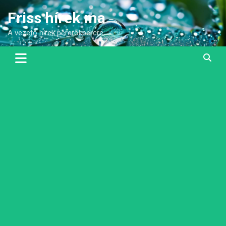
Skip
Friss hírek ma
to
content
A vezető hírek percről percre