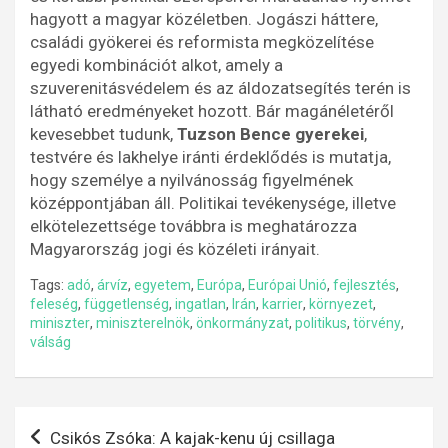
hagyott a magyar közéletben. Jogászi háttere,
családi gyökerei és reformista megközelítése
egyedi kombinációt alkot, amely a
szuverenitásvédelem és az áldozatsegítés terén is
látható eredményeket hozott. Bár magánéletéről
kevesebbet tudunk,
Tuzson Bence gyerekei
,
testvére és lakhelye iránti érdeklődés is mutatja,
hogy személye a nyilvánosság figyelmének
középpontjában áll. Politikai tevékenysége, illetve
elkötelezettsége továbbra is meghatározza
Magyarország jogi és közéleti irányait.
Tags:
adó
,
árvíz
,
egyetem
,
Európa
,
Európai Unió
,
fejlesztés
,
feleség
,
függetlenség
,
ingatlan
,
Irán
,
karrier
,
környezet
,
miniszter
,
miniszterelnök
,
önkormányzat
,
politikus
,
törvény
,
válság
Bejegyzés
Csikós Zsóka: A kajak-kenu új csillaga