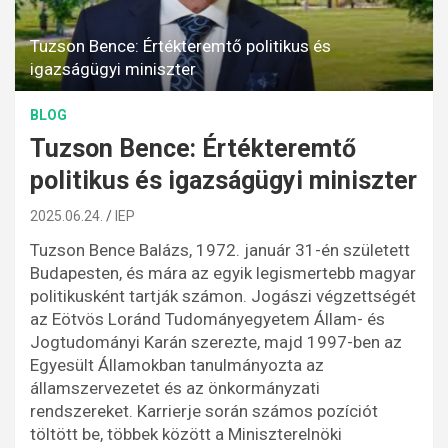
Tuzson Bence: Értékteremtő politikus és
igazságügyi miniszter
BLOG
Tuzson Bence: Értékteremtő
politikus és igazságügyi miniszter
2025.06.24.
IEP
Tuzson Bence Balázs, 1972. január 31-én született
Budapesten, és mára az egyik legismertebb magyar
politikusként tartják számon. Jogászi végzettségét
az Eötvös Loránd Tudományegyetem Állam- és
Jogtudományi Karán szerezte, majd 1997-ben az
Egyesült Államokban tanulmányozta az
államszervezetet és az önkormányzati
rendszereket. Karrierje során számos pozíciót
töltött be, többek között a Miniszterelnöki