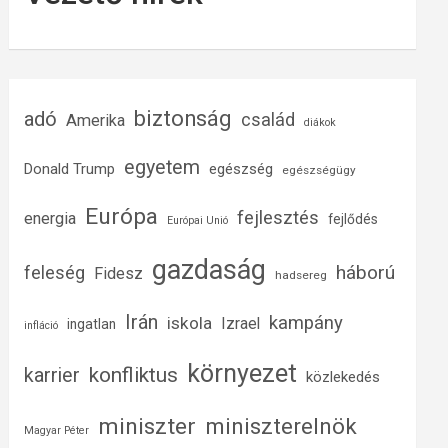
biztonság
adó
család
Amerika
diákok
egyetem
Donald Trump
egészség
egészségügy
Európa
fejlesztés
energia
fejlődés
Európai Unió
gazdaság
háború
feleség
Fidesz
hadsereg
Irán
kampány
iskola
Izrael
ingatlan
infláció
környezet
konfliktus
karrier
közlekedés
miniszter
miniszterelnök
Magyar Péter