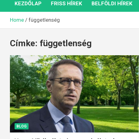
KEZDŐLAP
FRISS HÍREK
BELFÖLDI HÍREK
Home
függetlenség
Címke:
függetlenség
BLOG