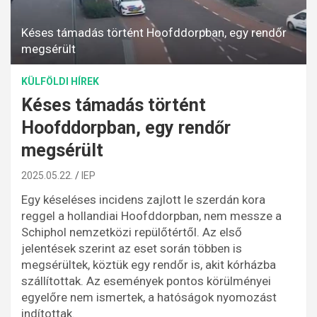
Késes támadás történt Hoofddorpban, egy rendőr
megsérült
KÜLFÖLDI HÍREK
Késes támadás történt
Hoofddorpban, egy rendőr
megsérült
2025.05.22.
IEP
Egy késeléses incidens zajlott le szerdán kora
reggel a hollandiai Hoofddorpban, nem messze a
Schiphol nemzetközi repülőtértől. Az első
jelentések szerint az eset során többen is
megsérültek, köztük egy rendőr is, akit kórházba
szállítottak. Az események pontos körülményei
egyelőre nem ismertek, a hatóságok nyomozást
indítottak.