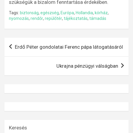
szükségük a bizalom fenntartása érdekében.
Tags:
biztonság
,
egészség
,
Európa
,
Hollandia
,
kórház
,
nyomozás
,
rendőr
,
repülőtér
,
tájékoztatás
,
támadás
Bejegyzés
Erdő Péter gondolatai Ferenc pápa látogatásáról
navigáció
Ukrajna pénzügyi válságban
Keresés