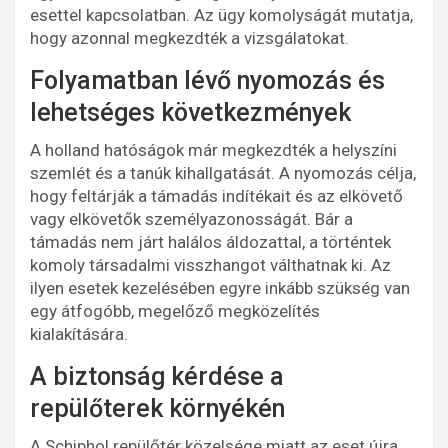
esettel kapcsolatban. Az ügy komolyságát mutatja,
hogy azonnal megkezdték a vizsgálatokat.
Folyamatban lévő nyomozás és
lehetséges következmények
A holland hatóságok már megkezdték a helyszíni
szemlét és a tanúk kihallgatását. A nyomozás célja,
hogy feltárják a támadás indítékait és az elkövető
vagy elkövetők személyazonosságát. Bár a
támadás nem járt halálos áldozattal, a történtek
komoly társadalmi visszhangot válthatnak ki. Az
ilyen esetek kezelésében egyre inkább szükség van
egy átfogóbb, megelőző megközelítés
kialakítására.
A biztonság kérdése a
repülőterek környékén
A Schiphol repülőtér közelsége miatt az eset újra