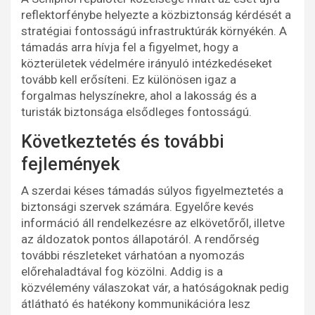
reflektorfénybe helyezte a közbiztonság kérdését a
stratégiai fontosságú infrastruktúrák környékén. A
támadás arra hívja fel a figyelmet, hogy a
közterületek védelmére irányuló intézkedéseket
tovább kell erősíteni. Ez különösen igaz a
forgalmas helyszínekre, ahol a lakosság és a
turisták biztonsága elsődleges fontosságú.
Következtetés és további
fejlemények
A szerdai késes támadás súlyos figyelmeztetés a
biztonsági szervek számára. Egyelőre kevés
információ áll rendelkezésre az elkövetőről, illetve
az áldozatok pontos állapotáról. A rendőrség
további részleteket várhatóan a nyomozás
előrehaladtával fog közölni. Addig is a
közvélemény válaszokat vár, a hatóságoknak pedig
átlátható és hatékony kommunikációra lesz