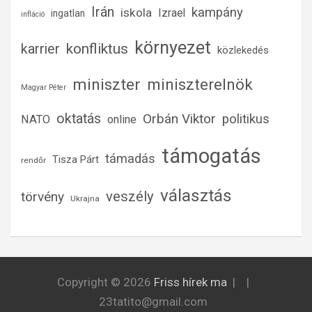
Irán
kampány
iskola
Izrael
ingatlan
infláció
környezet
konfliktus
karrier
közlekedés
miniszter
miniszterelnök
Magyar Péter
oktatás
Orbán Viktor
politikus
NATO
online
támogatás
támadás
Tisza Párt
rendőr
választás
veszély
törvény
Ukrajna
Copyright © 2026
Friss hírek ma
23tatito@gmail.com