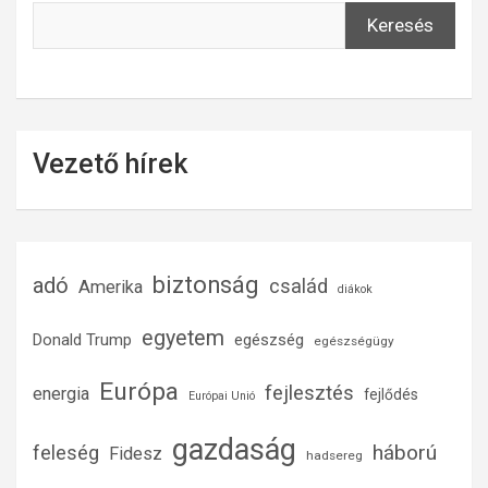
Keresés
Vezető hírek
biztonság
adó
család
Amerika
diákok
egyetem
Donald Trump
egészség
egészségügy
Európa
fejlesztés
energia
fejlődés
Európai Unió
gazdaság
háború
feleség
Fidesz
hadsereg