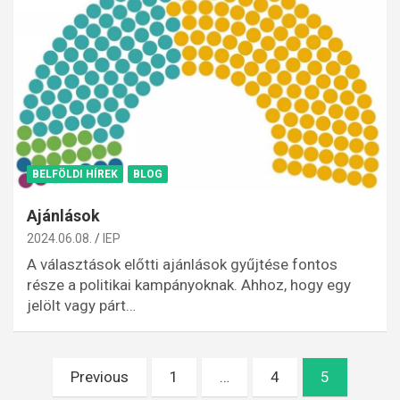
BELFÖLDI HÍREK
BLOG
Ajánlások
2024.06.08.
IEP
A választások előtti ajánlások gyűjtése fontos
része a politikai kampányoknak. Ahhoz, hogy egy
jelölt vagy párt…
Bejegyzések
Previous
1
…
4
5
lapozása