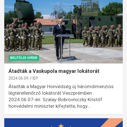
BELFÖLDI HÍREK
Átadták a Vaskupola magyar lokátorát
2024.06.09.
IEP
Átadták a Magyar Honvédség új háromdimenziós
légtérellenőrző lokátorát Veszprémben
2024.06.07-én. Szalay-Bobrovniczky Kristóf
honvédelmi miniszter kifejtette, hogy…