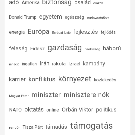
biztonság
adó
család
Amerika
diákok
egyetem
Donald Trump
egészség
egészségügy
Európa
fejlesztés
energia
fejlődés
Európai Unió
gazdaság
háború
feleség
Fidesz
hadsereg
Irán
kampány
iskola
Izrael
ingatlan
infláció
környezet
konfliktus
karrier
közlekedés
miniszter
miniszterelnök
Magyar Péter
oktatás
Orbán Viktor
politikus
NATO
online
támogatás
támadás
Tisza Párt
rendőr