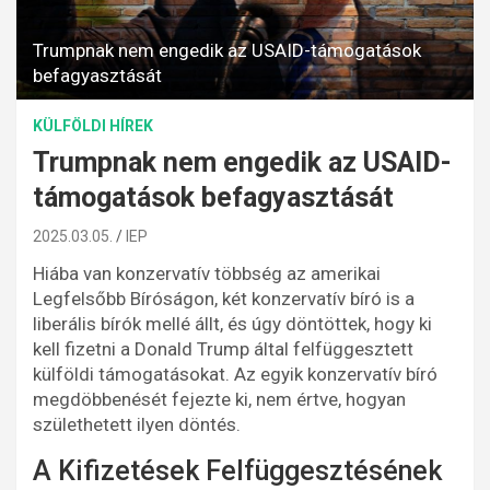
Trumpnak nem engedik az USAID-támogatások
befagyasztását
KÜLFÖLDI HÍREK
Trumpnak nem engedik az USAID-
támogatások befagyasztását
2025.03.05.
IEP
Hiába van konzervatív többség az amerikai
Legfelsőbb Bíróságon, két konzervatív bíró is a
liberális bírók mellé állt, és úgy döntöttek, hogy ki
kell fizetni a Donald Trump által felfüggesztett
külföldi támogatásokat. Az egyik konzervatív bíró
megdöbbenését fejezte ki, nem értve, hogyan
születhetett ilyen döntés.
A Kifizetések Felfüggesztésének