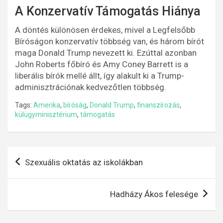
A Konzervatív Támogatás Hiánya
A döntés különösen érdekes, mivel a Legfelsőbb
Bíróságon konzervatív többség van, és három bírót
maga Donald Trump nevezett ki. Ezúttal azonban
John Roberts főbíró és Amy Coney Barrett is a
liberális bírók mellé állt, így alakult ki a Trump-
adminisztrációnak kedvezőtlen többség.
Tags:
Amerika
,
bíróság
,
Donald Trump
,
finanszírozás
,
külügyminisztérium
,
támogatás
Bejegyzés
Szexuális oktatás az iskolákban
navigáció
Hadházy Ákos felesége