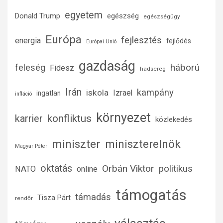
egyetem
Donald Trump
egészség
egészségügy
Európa
fejlesztés
energia
fejlődés
Európai Unió
gazdaság
háború
feleség
Fidesz
hadsereg
Irán
kampány
iskola
Izrael
ingatlan
infláció
környezet
konfliktus
karrier
közlekedés
miniszter
miniszterelnök
Magyar Péter
oktatás
Orbán Viktor
politikus
NATO
online
támogatás
támadás
Tisza Párt
rendőr