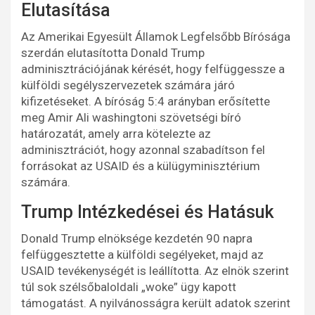
Elutasítása
Az Amerikai Egyesült Államok Legfelsőbb Bírósága
szerdán elutasította Donald Trump
adminisztrációjának kérését, hogy felfüggessze a
külföldi segélyszervezetek számára járó
kifizetéseket. A bíróság 5:4 arányban erősítette
meg Amir Ali washingtoni szövetségi bíró
határozatát, amely arra kötelezte az
adminisztrációt, hogy azonnal szabadítson fel
forrásokat az USAID és a külügyminisztérium
számára.
Trump Intézkedései és Hatásuk
Donald Trump elnöksége kezdetén 90 napra
felfüggesztette a külföldi segélyeket, majd az
USAID tevékenységét is leállította. Az elnök szerint
túl sok szélsőbaloldali „woke” ügy kapott
támogatást. A nyilvánosságra került adatok szerint