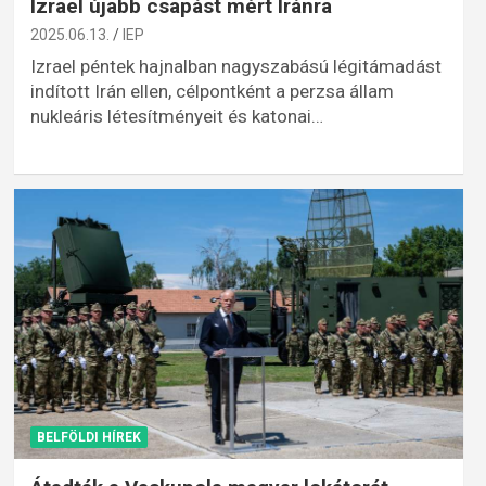
Izrael újabb csapást mért Iránra
2025.06.13.
IEP
Izrael péntek hajnalban nagyszabású légitámadást
indított Irán ellen, célpontként a perzsa állam
nukleáris létesítményeit és katonai…
BELFÖLDI HÍREK