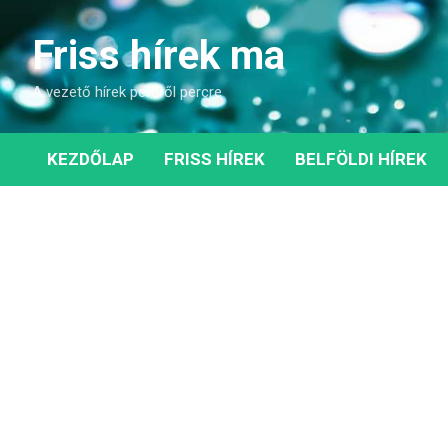
Skip
to
Friss hírek ma
content
A vezető hírek percről percre
KEZDŐLAP
FRISS HÍREK
BELFÖLDI HÍREK