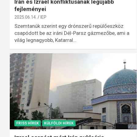
Irán és Izrael konfliktusának legújabb
fejleményei
2025.06.14.
IEP
Szemtanúk szerint egy drónszerű repülőeszköz
csapódott be az iráni Dél-Parsz gázmezőbe, ami a
világ legnagyobb, Katarral…
FRISS HÍREK
KÜLFÖLDI HÍREK