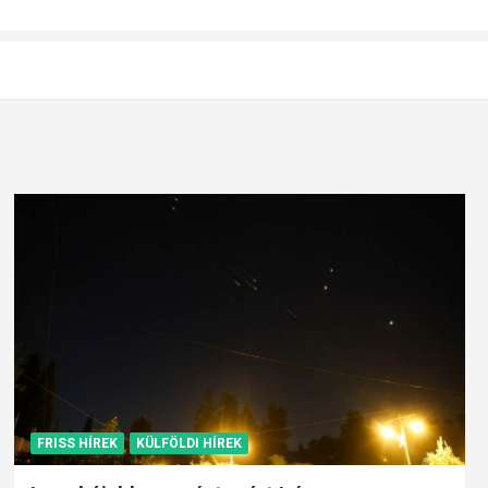
FRISS HÍREK
KÜLFÖLDI HÍREK