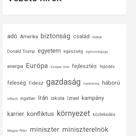
biztonság
adó
család
Amerika
diákok
egyetem
Donald Trump
egészség
egészségügy
Európa
fejlesztés
energia
fejlődés
Európai Unió
gazdaság
háború
feleség
Fidesz
hadsereg
Irán
kampány
iskola
Izrael
ingatlan
infláció
környezet
konfliktus
karrier
közlekedés
miniszter
miniszterelnök
Magyar Péter