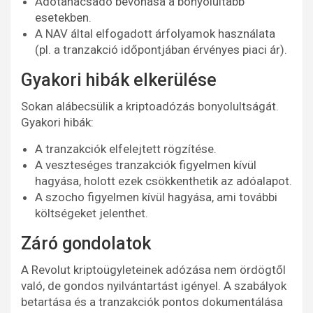
Adótanácsadó bevonása a bonyolultabb
esetekben.
A NAV által elfogadott árfolyamok használata
(pl. a tranzakció időpontjában érvényes piaci ár).
Gyakori hibák elkerülése
Sokan alábecsülik a kriptoadózás bonyolultságát.
Gyakori hibák:
A tranzakciók elfelejtett rögzítése.
A veszteséges tranzakciók figyelmen kívül
hagyása, holott ezek csökkenthetik az adóalapot.
A szocho figyelmen kívül hagyása, ami további
költségeket jelenthet.
Záró gondolatok
A Revolut kriptoügyleteinek adózása nem ördögtől
való, de gondos nyilvántartást igényel. A szabályok
betartása és a tranzakciók pontos dokumentálása