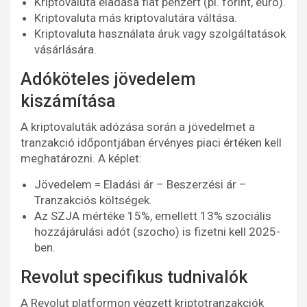
Kriptovaluta eladása fiat pénzért (pl. forint, euró).
Kriptovaluta más kriptovalutára váltása.
Kriptovaluta használata áruk vagy szolgáltatások
vásárlására.
Adóköteles jövedelem
kiszámítása
A kriptovaluták adózása során a jövedelmet a
tranzakció időpontjában érvényes piaci értéken kell
meghatározni. A képlet:
Jövedelem = Eladási ár – Beszerzési ár –
Tranzakciós költségek.
Az SZJA mértéke 15%, emellett 13% szociális
hozzájárulási adót (szocho) is fizetni kell 2025-
ben.
Revolut specifikus tudnivalók
A Revolut platformon végzett kriptotranzakciók