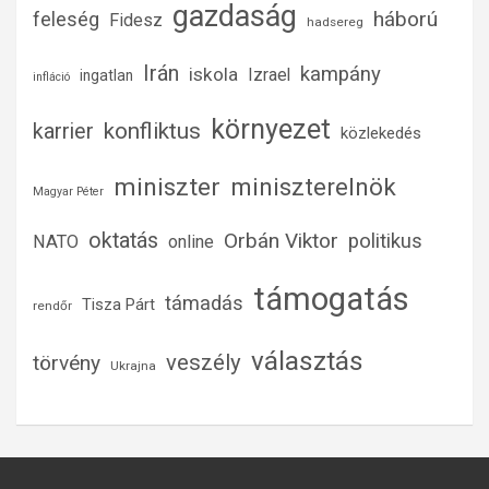
gazdaság
háború
feleség
Fidesz
hadsereg
Irán
kampány
iskola
Izrael
ingatlan
infláció
környezet
konfliktus
karrier
közlekedés
miniszter
miniszterelnök
Magyar Péter
oktatás
Orbán Viktor
politikus
NATO
online
támogatás
támadás
Tisza Párt
rendőr
választás
veszély
törvény
Ukrajna