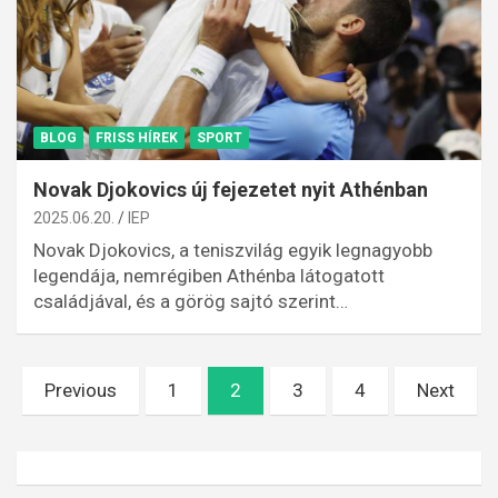
BLOG
FRISS HÍREK
SPORT
Novak Djokovics új fejezetet nyit Athénban
2025.06.20.
IEP
Novak Djokovics, a teniszvilág egyik legnagyobb
legendája, nemrégiben Athénba látogatott
családjával, és a görög sajtó szerint…
Bejegyzések
Previous
1
2
3
4
Next
lapozása