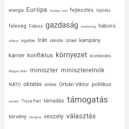
Európa
fejlesztés
energia
fejlődés
Európai Unió
gazdaság
háború
feleség
Fidesz
hadsereg
Irán
kampány
iskola
Izrael
ingatlan
infláció
környezet
konfliktus
karrier
közlekedés
miniszter
miniszterelnök
Magyar Péter
oktatás
Orbán Viktor
politikus
NATO
online
támogatás
támadás
Tisza Párt
rendőr
választás
veszély
törvény
Ukrajna