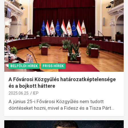
BELFÖLDI HÍREK
FRISS HÍREK
A Fővárosi Közgyűlés határozatképtelensége
és a bojkott háttere
2025.06.25.
IEP
A június 25-i Fővárosi Közgyűlés nem tudott
döntéseket hozni, mivel a Fidesz és a Tisza Párt…