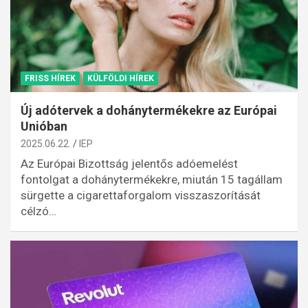
FRISS HÍREK
KÜLFÖLDI HÍREK
Új adótervek a dohánytermékekre az Európai
Unióban
2025.06.22.
IEP
Az Európai Bizottság jelentős adóemelést
fontolgat a dohánytermékekre, miután 15 tagállam
sürgette a cigarettaforgalom visszaszorítását
célzó…