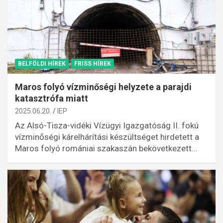
BELFÖLDI HÍREK
FRISS HÍREK
Maros folyó vízminőségi helyzete a parajdi
katasztrófa miatt
2025.06.20.
IEP
Az Alsó-Tisza-vidéki Vízügyi Igazgatóság II. fokú
vízminőségi kárelhárítási készültséget hirdetett a
Maros folyó romániai szakaszán bekövetkezett…