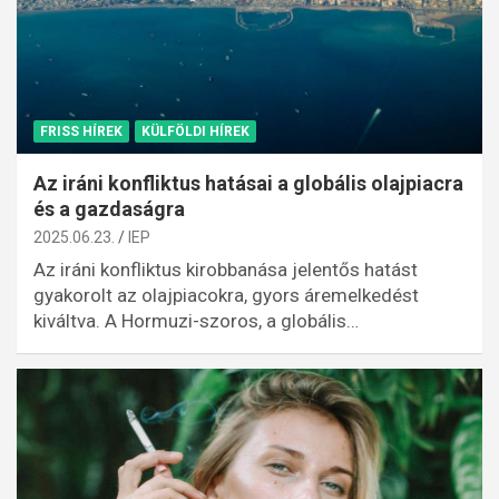
FRISS HÍREK
KÜLFÖLDI HÍREK
Az iráni konfliktus hatásai a globális olajpiacra
és a gazdaságra
2025.06.23.
IEP
Az iráni konfliktus kirobbanása jelentős hatást
gyakorolt az olajpiacokra, gyors áremelkedést
kiváltva. A Hormuzi-szoros, a globális…