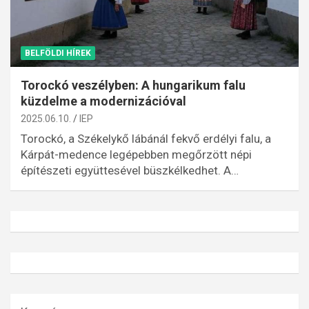
BELFÖLDI HÍREK
Torockó veszélyben: A hungarikum falu
küzdelme a modernizációval
2025.06.10.
IEP
Torockó, a Székelykő lábánál fekvő erdélyi falu, a
Kárpát-medence legépebben megőrzött népi
építészeti együttesével büszkélkedhet. A…