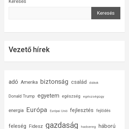
Keresés
Keresés
Vezető hírek
biztonság
adó
család
Amerika
diákok
egyetem
Donald Trump
egészség
egészségügy
Európa
fejlesztés
energia
fejlődés
Európai Unió
gazdaság
háború
feleség
Fidesz
hadsereg