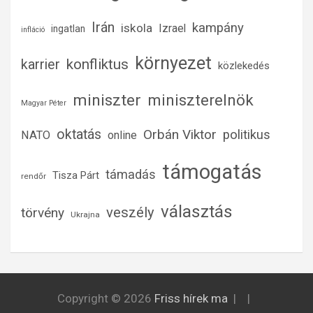
Irán
kampány
iskola
Izrael
ingatlan
infláció
környezet
konfliktus
karrier
közlekedés
miniszter
miniszterelnök
Magyar Péter
oktatás
Orbán Viktor
politikus
NATO
online
támogatás
támadás
Tisza Párt
rendőr
választás
veszély
törvény
Ukrajna
Copyright © 2026
Friss hírek ma