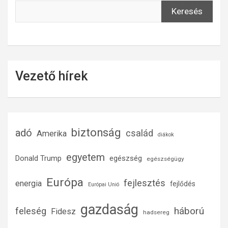
Keresés
Vezető hírek
biztonság
adó
család
Amerika
diákok
egyetem
Donald Trump
egészség
egészségügy
Európa
fejlesztés
energia
fejlődés
Európai Unió
gazdaság
háború
feleség
Fidesz
hadsereg