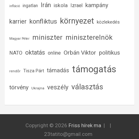
Irán
kampány
iskola
Izrael
ingatlan
infláció
környezet
konfliktus
karrier
közlekedés
miniszter
miniszterelnök
Magyar Péter
oktatás
Orbán Viktor
politikus
NATO
online
támogatás
támadás
Tisza Párt
rendőr
választás
veszély
törvény
Ukrajna
Copyright © 2026
Friss hírek ma
23tatito@gmail.com