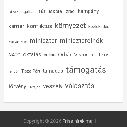
Irán
kampány
iskola
Izrael
ingatlan
infláció
környezet
konfliktus
karrier
közlekedés
miniszter
miniszterelnök
Magyar Péter
oktatás
Orbán Viktor
politikus
NATO
online
támogatás
támadás
Tisza Párt
rendőr
választás
veszély
törvény
Ukrajna
Copyright © 2026
Friss hírek ma