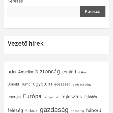
Keresés
Keresés
Vezető hírek
biztonság
adó
család
Amerika
diákok
egyetem
Donald Trump
egészség
egészségügy
Európa
fejlesztés
energia
fejlődés
Európai Unió
gazdaság
háború
feleség
Fidesz
hadsereg