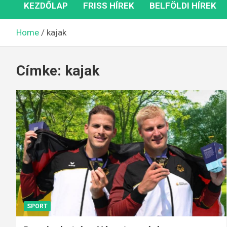
KEZDŐLAP
FRISS HÍREK
BELFÖLDI HÍREK
Home
kajak
Címke:
kajak
SPORT