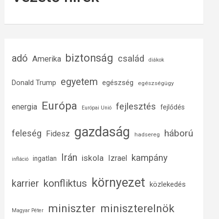
biztonság
adó
család
Amerika
diákok
egyetem
Donald Trump
egészség
egészségügy
Európa
fejlesztés
energia
fejlődés
Európai Unió
gazdaság
háború
feleség
Fidesz
hadsereg
Irán
kampány
iskola
Izrael
ingatlan
infláció
környezet
konfliktus
karrier
közlekedés
miniszter
miniszterelnök
Magyar Péter