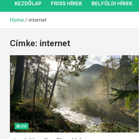
KEZDŐLAP
FRISS HÍREK
BELFÖLDI HÍREK
Home
internet
Címke:
internet
BLOG