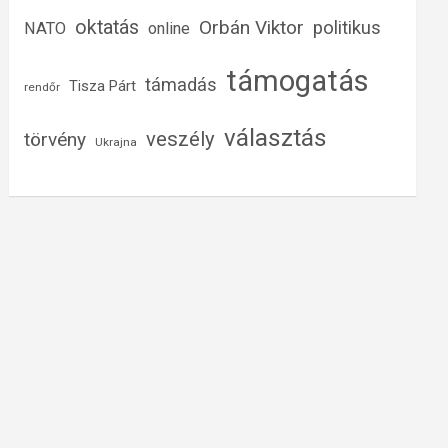
oktatás
Orbán Viktor
politikus
NATO
online
támogatás
támadás
Tisza Párt
rendőr
választás
veszély
törvény
Ukrajna