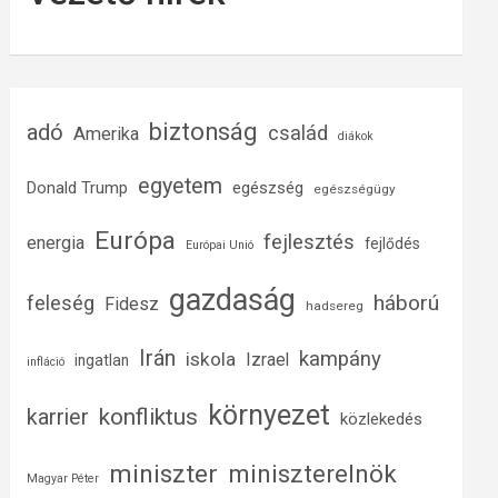
biztonság
adó
család
Amerika
diákok
egyetem
Donald Trump
egészség
egészségügy
Európa
fejlesztés
energia
fejlődés
Európai Unió
gazdaság
háború
feleség
Fidesz
hadsereg
Irán
kampány
iskola
Izrael
ingatlan
infláció
környezet
konfliktus
karrier
közlekedés
miniszter
miniszterelnök
Magyar Péter