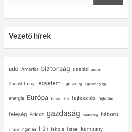
Vezető hírek
biztonság
adó
család
Amerika
diákok
egyetem
Donald Trump
egészség
egészségügy
Európa
fejlesztés
energia
fejlődés
Európai Unió
gazdaság
háború
feleség
Fidesz
hadsereg
Irán
kampány
iskola
Izrael
ingatlan
infláció