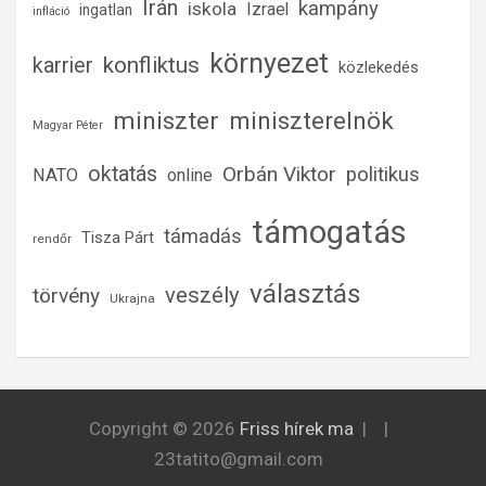
Irán
kampány
iskola
Izrael
ingatlan
infláció
környezet
konfliktus
karrier
közlekedés
miniszter
miniszterelnök
Magyar Péter
oktatás
Orbán Viktor
politikus
NATO
online
támogatás
támadás
Tisza Párt
rendőr
választás
veszély
törvény
Ukrajna
Copyright © 2026
Friss hírek ma
23tatito@gmail.com