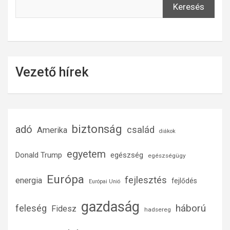
Keresés
Vezető hírek
biztonság
adó
család
Amerika
diákok
egyetem
Donald Trump
egészség
egészségügy
Európa
fejlesztés
energia
fejlődés
Európai Unió
gazdaság
háború
feleség
Fidesz
hadsereg