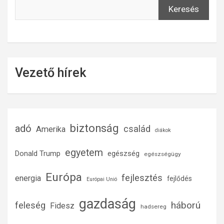
Keresés
Vezető hírek
biztonság
adó
család
Amerika
diákok
egyetem
Donald Trump
egészség
egészségügy
Európa
fejlesztés
energia
fejlődés
Európai Unió
gazdaság
háború
feleség
Fidesz
hadsereg