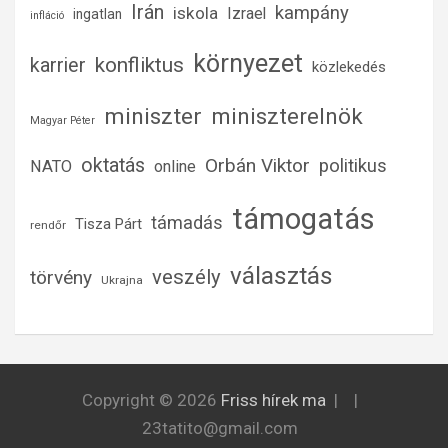
Irán
kampány
iskola
Izrael
ingatlan
infláció
környezet
konfliktus
karrier
közlekedés
miniszter
miniszterelnök
Magyar Péter
oktatás
Orbán Viktor
politikus
NATO
online
támogatás
támadás
Tisza Párt
rendőr
választás
veszély
törvény
Ukrajna
Copyright © 2026
Friss hírek ma
23tatito@gmail.com